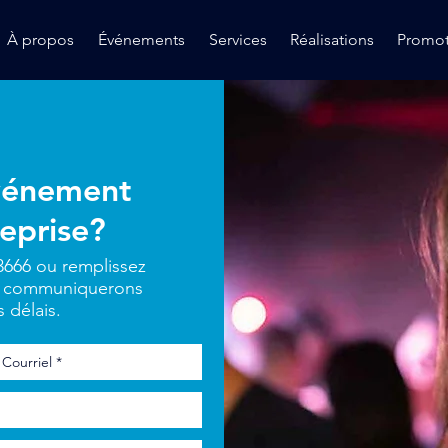
À propos
Événements
Services
Réalisations
Promot
événement
reprise?
3666 ou remplissez
ous communiquerons
 délais.