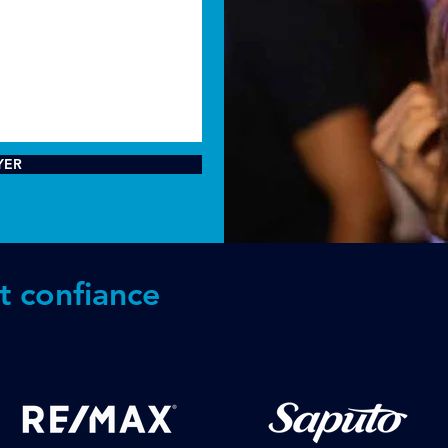
YER
it confiance